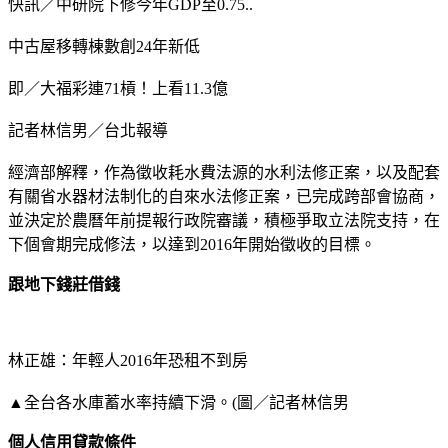
快訊／中研院下修今年GDP至0.75..
中古屋移轉棟數創24年新低
即／大福彩連71槓！上看11.3億
記者林信男／台北報導
經濟部解釋，作為徵收耗水費法源的水利法修正案，以及配套
有關省水器材法制化的自來水法修正案，已完成跨部會協商，
並決定於農曆年前提報行政院審議，積極爭取立法院支持，在
下個會期完成修法，以達到2016年開始徵收的目標。
跟地下錢莊借錢
林正雄：年輕人2016年恐租不到房
▲全台各水庫蓄水率持續下滑。(圖／記者林信男
個人信用貸款條件