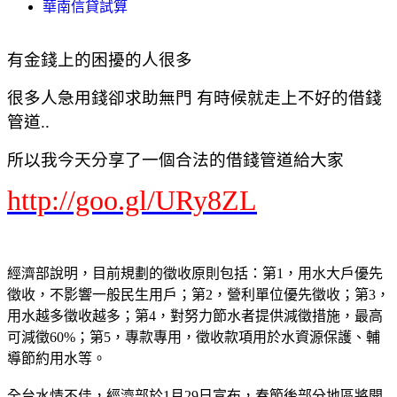
華南信貸試算
有金錢上的困擾的人很多
很多人急用錢卻求助無門 有時候就走上不好的借錢
管道..
所以我今天分享了一個合法的借錢管道給大家
http://goo.gl/URy8ZL
經濟部說明，目前規劃的徵收原則包括：第1，用水大戶優先
徵收，不影響一般民生用戶；第2，營利單位優先徵收；第3，
用水越多徵收越多；第4，對努力節水者提供減徵措施，最高
可減徵60%；第5，專款專用，徵收款項用於水資源保護、輔
導節約用水等。
全台水情不佳，經濟部於1月29日宣布，春節後部分地區將開