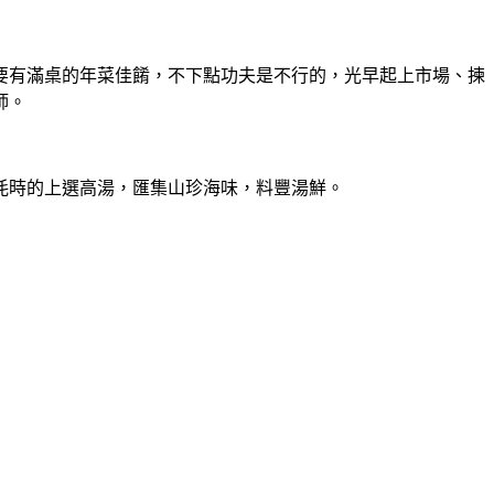
要有滿桌的年菜佳餚，不下點功夫是不行的，光早起上市場、揀
師。
耗時的上選高湯，匯集山珍海味，料豐湯鮮。