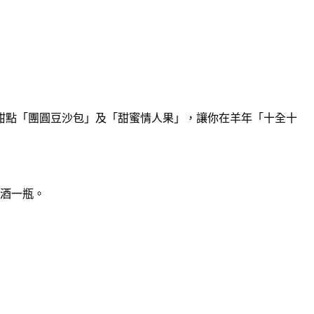
甜點「團圓豆沙包」及「甜蜜情人果」，讓你在羊年「十全十
紅酒一瓶。