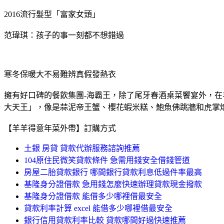
2016流行髮型「富家女頭」
范瑋琪：孩子的事一刻都不想錯過
寒冬保暖大不易難辨真假發熱衣
擁有好口碑的餐飲集團-海霸王，除了尾牙春酒桌菜饗宴外，
大天王」，像是蒜泥帝王蟹、櫻花蝦米糕、鮑魚佛跳牆和虎掌
【羊羊得意年菜外帶】訂購方式
土銀 房貸 貸款代辦服務諮詢推薦
104原住民微笑貸款條件 急需用錢安全借錢管道
房屋二胎貸款銀行 哪間銀行貸款利息低過件率最高
基隆身分證借款 急用錢怎麼快速辦理貸款現金撥款
基隆身分證借款 能借多少哪裡借最安全
貸款利率計算 excel 能借多少哪裡借最安全
銀行信用貸款利率比較 貸款哪間好過快速推薦