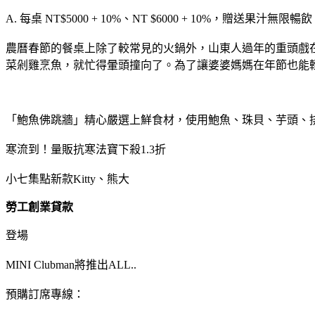
A. 每桌 NT$5000 + 10%、NT $6000 + 10%，贈送果汁無限暢飲
農曆春節的餐桌上除了較常見的火鍋外，山東人過年的重頭戲
菜剁雞烹魚，就忙得暈頭撞向了。為了讓婆婆媽媽在年節也能
「鮑魚佛跳牆」精心嚴選上鮮食材，使用鮑魚、珠貝、芋頭、
寒流到！量販抗寒法寶下殺1.3折
小七集點新款Kitty、熊大
勞工創業貸款
登場
MINI Clubman將推出ALL..
預購訂席專線：