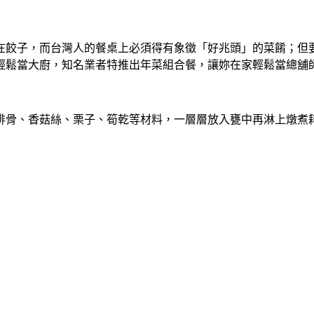
在餃子，而台灣人的餐桌上必須得有象徵「好兆頭」的菜餚；但
輕鬆當大廚，知名業者特推出年菜組合餐，讓妳在家輕鬆當總舖
排骨、香菇絲、栗子、筍乾等材料，一層層放入甕中再淋上燉煮