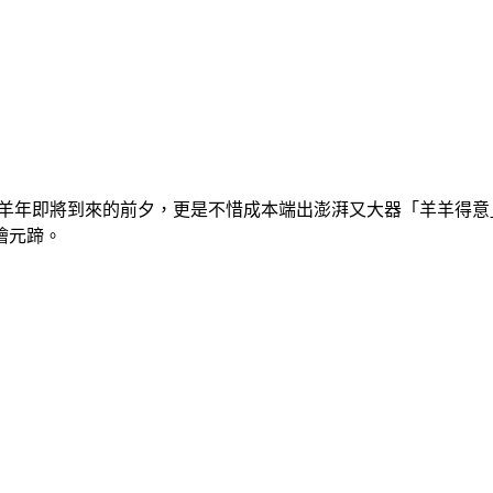
在羊年即將到來的前夕，更是不惜成本端出澎湃又大器「羊羊得
燴元蹄。