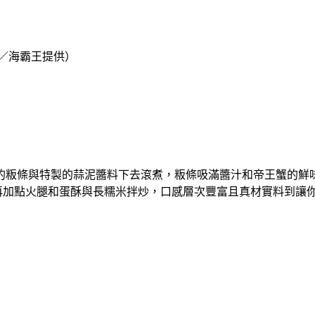
／海霸王提供）
的粄條與特製的蒜泥醬料下去滾煮，粄條吸滿醬汁和帝王蟹的鮮味
再加點火腿和蛋酥與長糯米拌炒，口感層次豐富且真材實料到讓