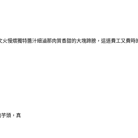
文火慢煨獨特醬汁細滷那肉質香甜的大塊蹄膀，這道費工又費時
的芋頭，真