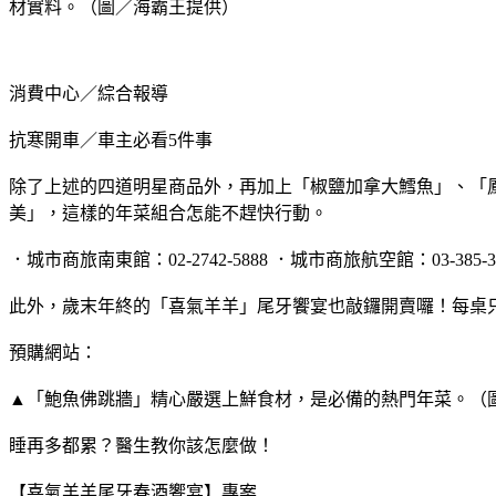
材實料。（圖／海霸王提供）
消費中心／綜合報導
抗寒開車／車主必看5件事
除了上述的四道明星商品外，再加上「椒鹽加拿大鱈魚」、「
美」，這樣的年菜組合怎能不趕快行動。
．城市商旅南東館：02-2742-5888 ．城市商旅航空館：03-385-3
此外，歲末年終的「喜氣羊羊」尾牙饗宴也敲鑼開賣囉！每桌只要 5
預購網站：
▲「鮑魚佛跳牆」精心嚴選上鮮食材，是必備的熱門年菜。（
睡再多都累？醫生教你該怎麼做！
【喜氣羊羊尾牙春酒饗宴】專案