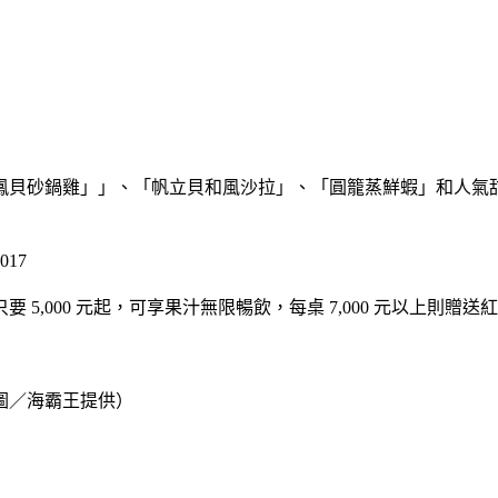
鳳貝砂鍋雞」」、「帆立貝和風沙拉」、「圓籠蒸鮮蝦」和人氣
017
,000 元起，可享果汁無限暢飲，每桌 7,000 元以上則贈送
圖／海霸王提供）