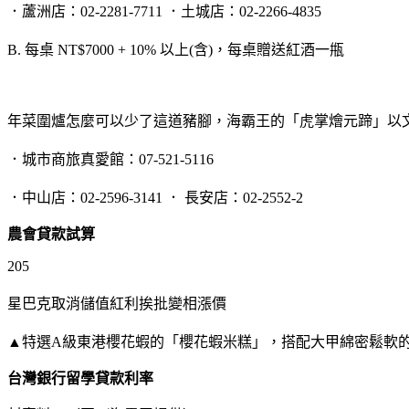
．蘆洲店：02-2281-7711 ．土城店：02-2266-4835
B. 每桌 NT$7000 + 10% 以上(含)，每桌贈送紅酒一甁
年菜圍爐怎麼可以少了這道豬腳，海霸王的「虎掌燴元蹄」以
．城市商旅真愛館：07-521-5116
．中山店：02-2596-3141 ． 長安店：02-2552-2
農會貸款試算
205
星巴克取消儲值紅利挨批變相漲價
▲特選A級東港櫻花蝦的「櫻花蝦米糕」，搭配大甲綿密鬆軟
台灣銀行留學貸款利率