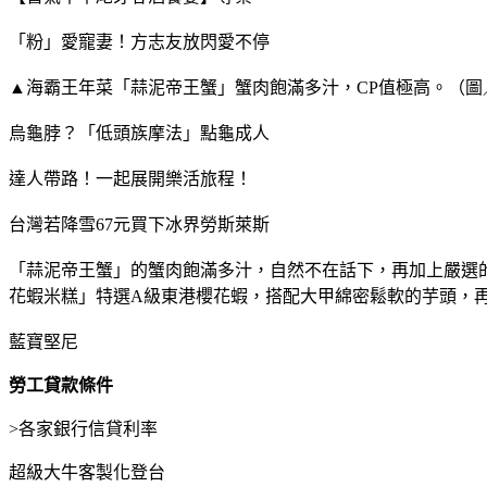
「粉」愛寵妻！方志友放閃愛不停
▲海霸王年菜「蒜泥帝王蟹」蟹肉飽滿多汁，CP值極高。（圖
烏龜脖？「低頭族摩法」點龜成人
達人帶路！一起展開樂活旅程！
台灣若降雪67元買下冰界勞斯萊斯
「蒜泥帝王蟹」的蟹肉飽滿多汁，自然不在話下，再加上嚴選
花蝦米糕」特選A級東港櫻花蝦，搭配大甲綿密鬆軟的芋頭，
藍寶堅尼
勞工貸款條件
>
各家銀行信貸利率
超級大牛客製化登台