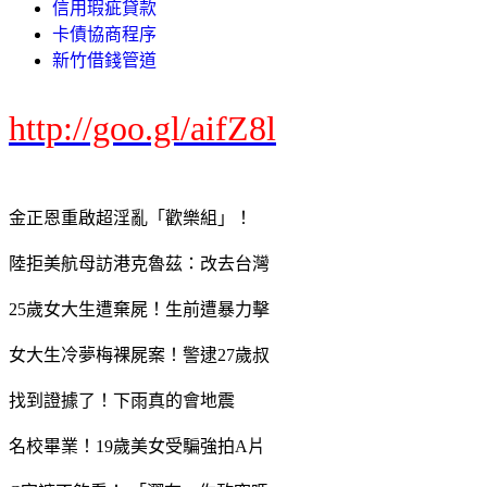
信用瑕疵貸款
卡債協商程序
新竹借錢管道
http://goo.gl/aifZ8l
金正恩重啟超淫亂「歡樂組」！
陸拒美航母訪港克魯茲：改去台灣
25歲女大生遭棄屍！生前遭暴力擊
女大生冷夢梅裸屍案！警逮27歲叔
找到證據了！下雨真的會地震
名校畢業！19歲美女受騙強拍A片