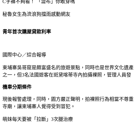
C字褲不夠看！ 「澀布」你敢穿嗎
秘魯女生為流浪狗擋雨感動網友
青年首次購屋貸款利率
國際中心／綜合報導
柬埔寨吳哥窟是頗富盛名的旅遊景點，同時也是世界文化遺產
之一，但3名法國遊客在斑黛喀蒂寺內拍攝裸照，管理人員發
機車分期條件
現後報警處理，同時，園方嚴正聲明，拍裸照行為相當不尊重
寺廟，讓柬埔寨人覺得受到冒犯。
萌妹每天要被「拉斷」3次腿治療