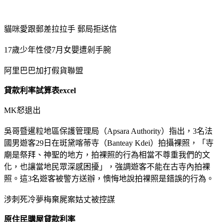
貓咪愛跟郵差拉拉手 郵局拒送信
17歲少年性侵7月女嬰遭剁手腕
阿里巴巴加打假貨聯盟
貸款利率試算表excel
MK怒退出
吳哥暨暹粒地區保護管理局（Apsara Authority）指出，3名法
國男遊客29日在斑黛喀蒂寺（Banteay Kdei）拍攝裸照，「寺
廟是祭拜、神聖的地方，拍裸照的行為相當不尊重我們的文
化，也讓當地民眾深感困擾」，強調遊客不能在古寺內拍裸
照。這3名遊客被警方送辦，懊悔地說拍裸照是錯誤的行為。
涉刺死冷夢梅棄屍案姑丈被控謀
原住民購屋貸款利率