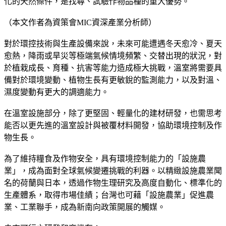
化的天然條件，是找尋、試驗作物品種的重大優勢。
（本文作者為資策會MIC資深產業分析師）
對於環控技術與生產設備來說，未來可能遭遇冬天愈冷、夏天
愈熱，降雨或旱災等極端氣候情境頻繁、交替出現的狀況，對
於植栽成長、育種、抗害等能力造成極大挑戰，溫室將需要具
備對於環境變動、植物生長有更敏銳的監測能力，以及對溫、
濕度變動有更大的調適能力。
在溫室設施部分，除了更堅固、輕量化的建材研發，也需思考
能否以更先進的溫室設計與被覆材料開發，協助環境控制及作
物生長。
為了維持糧食及作物安全，具有環境控制能力的「設施農
業」，成為面對全球氣候變遷挑戰的利器。以精緻設施農業聞
名的荷蘭與日本，透過作物生理研究及高度自動化、標準化的
生產體系，取得市場佳績；台灣也可藉「設施農業」促進農
業、工業聯手，成為新南向政策開展的觸媒。