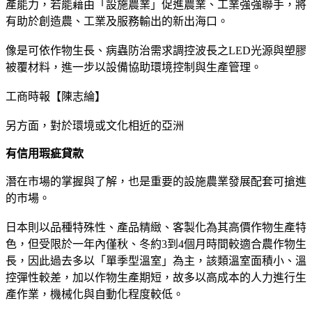
產能力，若能藉由「設施農業」促進農業、工業強強聯手，將
有助於創造農、工業及服務輸出的新出海口。
像是可依作物生長、病蟲防治需求調控波長之LED光源與塑膠
被覆材料，進一步以設備協助環境控制與生產管理。
工商時報【陳志綸】
另方面，對於環境或文化相近的亞洲
有信用瑕疵貸款
潛在市場的掌握與了解，也是重要的設施農業發展配套可搶進
的市場。
日本則以品種特殊性、產品精緻、客製化為其高價作物生產特
色，但受限於一年內僅秋、冬約3到4個月時間較適合農作物生
長，因此過去多以「單季型溫室」為主，該類溫室面積小、溫
控彈性較差，加以作物生產期短，故多以高成本的人力進行生
產作業，機械化與自動化程度較低。