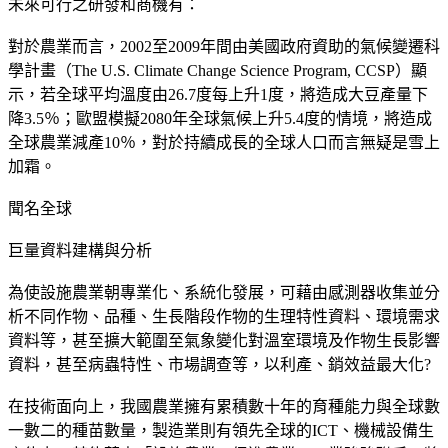
未來可行之研發和商機有：
對於農業而言，2002至2009年間由美國政府資助的氣候變遷科
學計畫（The U.S. Climate Change Science Program, CCSP）顯
示，若全球平均溫度由26.7度每上升1度，將造成大豆產量下
降3.5％；歐盟模擬2080年全球氣候上升5.4度的情境，將造成
全球農業減產10％，對於持續成長的全球人口而言無疑是雪上
加霜。
聞名全球
巨量資料建構與分析
為使設施農業朝專業化、系統化發展，可藉由感測器收集並分
析不同作物、品種、生長階段作物的生理特性資料、環境需求
資料等，甚至擴大範圍至氣象變化對溫室環境及作物生長影響
資料，甚至病蟲特性、市場調查等，以利產、銷效益最大化?
在技術面向上，我國農業擁有累積數十年的育種能力與全球數
一數二的種苗數量，製造業則有領先全球的ICT、機械設備生