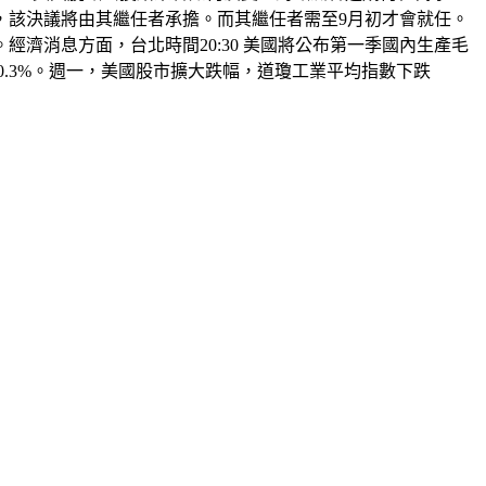
，該決議將由其繼任者承擔。而其繼任者需至9月初才會就任。
濟消息方面，台北時間20:30 美國將公布第一季國內生產毛
跌0.3%。週一，美國股市擴大跌幅，道瓊工業平均指數下跌