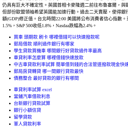
仍具有巨大不確定性。英國首相卡麥隆週二前往布魯塞爾，與歐
但部份歐盟領袖希望英國能加速行動。過去二天賣壓，使得銀行
額(GDP)修正值。台北時間22:00 美國將公布消費者信心
1.5%，S&P 500收低1.8%，Nasdaa跌幅為2.4%。
買車 頭期款 刷卡 哪裡借錢可以快速撥款呢
郵局借款 順利過件銀行有哪家
學生貸款買機車 哪間銀行好貸款過件率最高
車貸利率怎麼算 哪裡借錢快速放款
中古車貸款利率試算 簡單借到錢的合法管道撥款現金快
郵局房貸轉貸 哪一間銀行貸款最快
債務整合 最好貸款的銀行有哪間
車貸利率試算 excel
當鋪汽車借款利息
台新銀行貸款試算
銀行小額信貸
留學貸款
軍人貸款利率