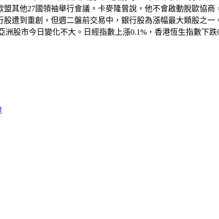
盟其他27國領袖舉行會議。卡麥隆曾說，他不會啟動脫歐協商
股遭到重創，但週二盤前交易中，銀行股為漲幅最大類股之一。經
指數。亞洲股市今日變化不大。日經指數上漲0.1%，香港恆生指數下
速