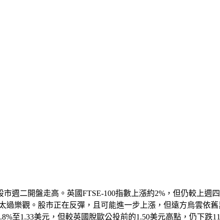
週二開盤走高。英國FTSE-100指數上漲約2%，但仍較上週
，太過樂觀。股市正在反彈，且可能進一步上漲，但遠方烏雲依舊
8%至1.33美元，但較英國脫歐公投前的1.50美元高點，仍下