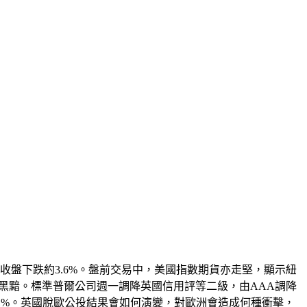
四收盤下跌約3.6%。盤前交易中，美國指數期貨亦走堅，顯示紐
黑黯。標準普爾公司週一調降英國信用評等二級，由AAA調降
跌11%。英國脫歐公投結果會如何演變，對歐洲會造成何種衝擊，