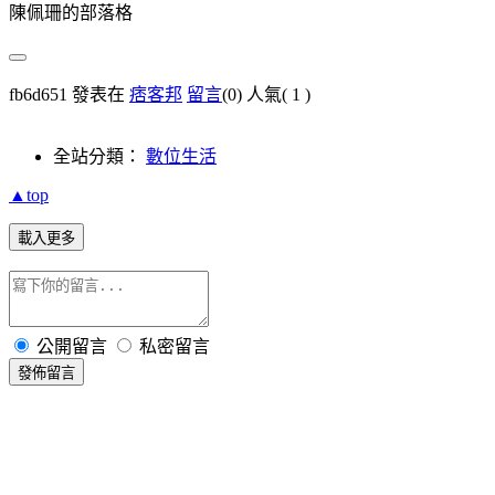
陳佩珊的部落格
fb6d651 發表在
痞客邦
留言
(0)
人氣(
1
)
全站分類：
數位生活
▲top
載入更多
公開留言
私密留言
發佈留言