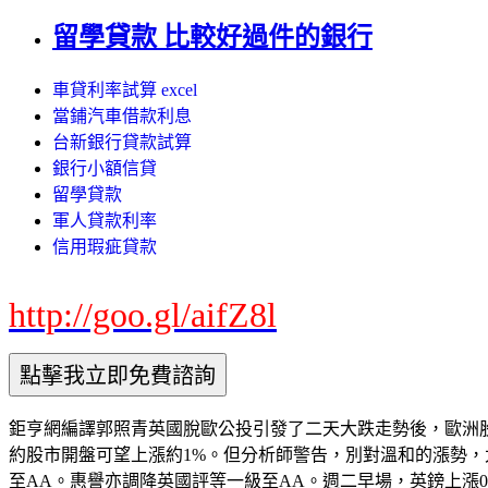
留學貸款 比較好過件的銀行
車貸利率試算 excel
當鋪汽車借款利息
台新銀行貸款試算
銀行小額信貸
留學貸款
軍人貸款利率
信用瑕疵貸款
http://goo.gl/aifZ8l
鉅亨網編譯郭照青英國脫歐公投引發了二天大跌走勢後，歐洲股市
約股市開盤可望上漲約1%。但分析師警告，別對溫和的漲勢
至AA。惠譽亦調降英國評等一級至AA。週二早場，英鎊上漲0.